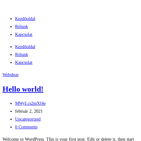
Skip
to
Kezdőoldal
content
Rólunk
Kapcsolat
Kezdőoldal
Rólunk
Kapcsolat
Webshop
Hello world!
Post
MWyLcs2mXf4e
author:
Post
február 2, 2021
published:
Post
Uncategorized
category:
Post
0 Comments
comments:
Welcome to WordPress. This is your first post. Edit or delete it, then start